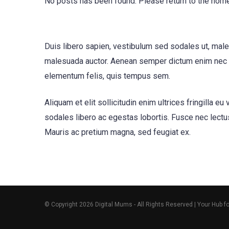
No posts has been found. Please return to the hom
Duis libero sapien, vestibulum sed sodales ut, male
malesuada auctor. Aenean semper dictum enim nec ve
elementum felis, quis tempus sem.
Aliquam et elit sollicitudin enim ultrices fringilla
sodales libero ac egestas lobortis. Fusce nec lectus
Mauris ac pretium magna, sed feugiat ex.
© Copyright 2026 Digital Mums - All Rights Reserved | Your Hub f