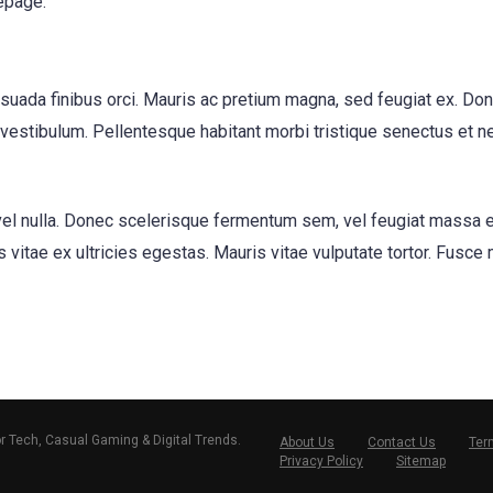
epage.
suada finibus orci. Mauris ac pretium magna, sed feugiat ex. Don
stibulum. Pellentesque habitant morbi tristique senectus et ne
 eu vel nulla. Donec scelerisque fermentum sem, vel feugiat massa 
 vitae ex ultricies egestas. Mauris vitae vulputate tortor. Fusce
or Tech, Casual Gaming & Digital Trends.
About Us
Contact Us
Ter
Privacy Policy
Sitemap